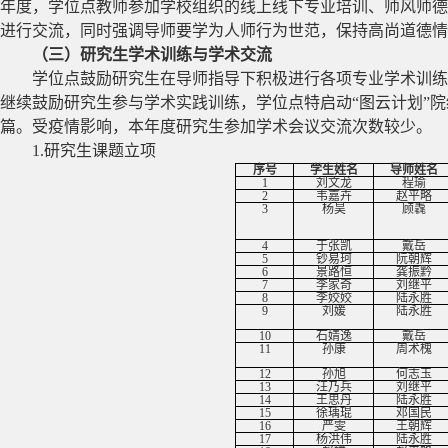
年度，学位点教师参加学校组织的线上线下专业培训、师风师德
进行交流，同时强调导师要学为人师行为世范，保持高尚道德情
（三）研究生学术训练与学术交流
学位点鼓励研究生在导师指导下积极进行各项专业学术训练
继续鼓励研究生参与学术实践训练，学位点特启动“图云计划”院
篇。受疫情影响，本年度研究生参加学术会议交流次数较少。
1.
研究生课题立项
序号
学生姓名
导师姓名
1
刘文龙
程瑜
2
韦嘉卉
赵平略
3
杨昊
顾毳
4
于张凯
戴岳
5
钞易珂
阮朝辉
6
景路恒
龚振黔
7
李家奇
刘继平
8
李姣姣
陆永胜
9
刘媛
陆永胜
10
石婧逸
戴岳
11
孙康
周术槐
12
孙旭
何志玉
13
汪乃兵
刘继平
14
王思丹
陆永胜
15
徐瑀琨
邓国民
16
严雯
王朝辉
17
杨洪伟
陆永胜