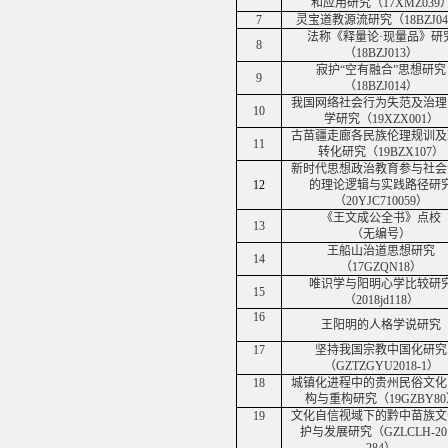
和应用研究（
17XMZ039
7
灵宝道教源流研究（
18BZJ04
法称《释量论·现量品》研
8
（
18BZJ013
）
寂护“空有融合”思想研究
9
（
18BZJ014
）
我国网络社会行为失范及治理
10
学研究（
19XZX001
）
古苗疆走廊各民族伦理规训及
11
转化研究（
19BZX107
）
新时代思想政治教育参与社会
12
的理论逻辑与实践路径研
（
20YJC710059
）
《王文成公全书》点校
13
（无编号）
王船山治道思想研究
14
（
17GZQN18
）
唯识学与阳明心学比较研
15
（
2018jd118
）
16
王阳明的人格学说研究
17
坚持我国宗教中国化研究
（
GZTZGYU2018-1
）
18
城镇化进程中的贵州民俗文化
构与重构研究（
19GZBY80
19
文化自信视域下的黔中苗族文
护与发展研究（
GZLCLH-20