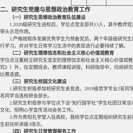
二、研究生党建与思想政治教育工作
（一）研究生思想政治教育队伍建设
1.2020
级研究生进校后，学位点党支部共
13
人，其中教师党
带头示范作用。
2.
严格按程序发展优秀学生为预备党员。两个年级级研究生
行学习，并对学生日常学习生活中的表现进行必要持续了解。
（二）研究生理想信念和社会主义核心价值观教育
学位点注重树立研究生坚定的理想信念和社会主义核心价值观教
究》）外，在定期班会、教师课程讲授、科研指导中，均将研
比赛选拔。
（三）研究生校园文化建设
1.
研究生积极参加校研究生会竞选，
2019
级哲学专业
2
名同
名同学当选校研会部长。
2.
研究生积极参与学位点下设“知行国学社”学生社团日常活
文化、阳明心学宣传活动会务工作。
3.
作为贵阳孔学堂入驻高校，我校学位点定期组织研究生前
生前往听讲座
3
场次。
（四）研究生日常管理服务工作