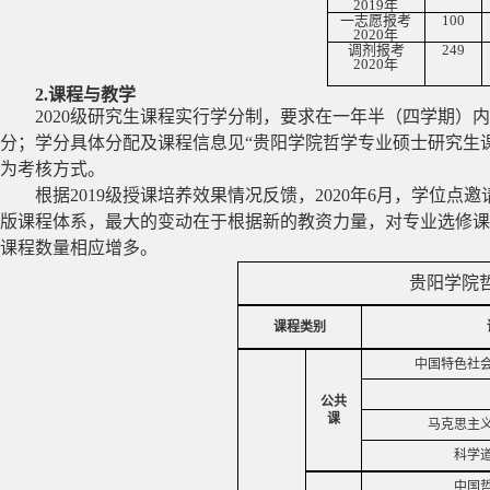
2019
年
一志愿报考
100
2020
年
调剂报考
249
2020
年
2.
课程与教学
2020
级研究生课程实行学分制，要求在一年半（四学期）内
分；学分具体分配及课程信息见“贵阳学院哲学专业硕士研究生
为考核方式。
根据
2019
级授课培养效果情况反馈，
2020
年
6
月，学位点邀
版课程体系，最大的变动在于根据新的教资力量，对专业选修课
课程数量相应增多。
贵阳学院
课程类别
中国特色社
公共
课
马克思主
科学
中国