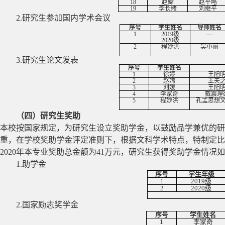
18
赵嫦
赵平略
19
李长绪
刘继平
2.
研究生参加国内学术会议
序号
学生姓名
导师姓名
1
2019
级
—
2020
级
2
程妙洪
吴小丽
3.
研究生论文发表
序号
学生姓名
1
徐婷
王阳
2
赵嫦
王夫
3
刘媛
王阳
4
李家奇
戴震理
5
程妙洪
孔孟思想
（四）研究生奖助
本校按国家规定，为研究生设立奖助学金，以鼓励品学兼优的研
重，在学校奖助学金评定准则下，根据文科学术特点，特制定比
2020
年本专业奖助总金额为
41
万元，研究生获得奖助学金情况如
1.
助学金
序号
学生年级
1
2019
级
2
2020
级
2.
国家励志奖学金
序号
学生姓名
1
李家奇