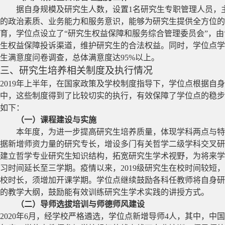
据自身规模及研究生人数，设置
1
名研究生专职管理人员，
的政治素质、业务能力和服务意识，能够为研究生提供全方位的
育，学位点设立了“研究生权益保障和服务综合管理委员会”，
生权益保障投诉渠道，维护研究生的合法权益。同时，学位点学
生满意度问卷调查，总体满意度达
95%
以上。
三、研究生培养相关制度及执行情况
2019
年上半年，在国家政策及学校制度指导下，学位点根据自身
中，这些制度得到了比较切实的执行，有效保障了学位点的稳步
如下：
（一）课程建设与实施
本年度，为进一步提高研究生培养质量，体现学科两点与特
据新增师资力量的研究专长，增设多门有关哲学二级学科交叉研
建立哲学专业研究生知识结构，拓宽研究生学术视野，为将来学
习时间延长至三学期。疫情以来，
2019
级研究生在校时间较短，
校时长，须增加开课学期。学位点继续鼓励各科任教师将自身研
的教学大纲，鼓励能有效训练研究生学术实践的讲授方式。
（二）导师选拔培训与师德师风建设
2020
年
6
月，经学校严格遴选，学位点新增导师
4
人，其中，中国