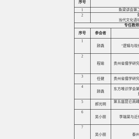
序号
1
鱼梁讲会第
2
当代文化语
专任教师
序号
参会者
1
顾毳
“逻辑与现
2
程瑜
贵州省儒学研
3
任健
贵州省儒学研
4
东方唯识学会
顾毳
5
第五届昆仑高
郝光明
6
吴小丽
李端棻与近
7
吴小丽
泰