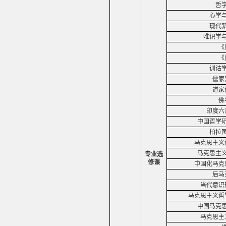
哲
心学
现代
唯识学
《
《
训诂
儒家
道家
佛
印度六
中国哲学
柏拉
马克思主义
马克思主
专业选
修课
中国化马克
后马
当代意识
马克思主义哲
中国马克
马克思主