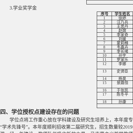
3.
学业奖学金
序号
学生姓名
1
徐婷
2
汪乃兵
3
王思丹
4
赵嫦
5
李家奇
6
刘媛
7
蒙莉橼
8
韦嘉卉
9
李长绪
10
孙宇
11
罗家乐
12
李娜
13
史贤臣
14
杨昊
15
景路恒
16
于张凯
17
陈冬平
18
孙康
四、学位授权点建设存在的问题
学位点将工作重心放在学科建设及研究生培养上，本年度专
“学术先锋号”。本年度顺利招收第二届研究生，招生数量较
2019