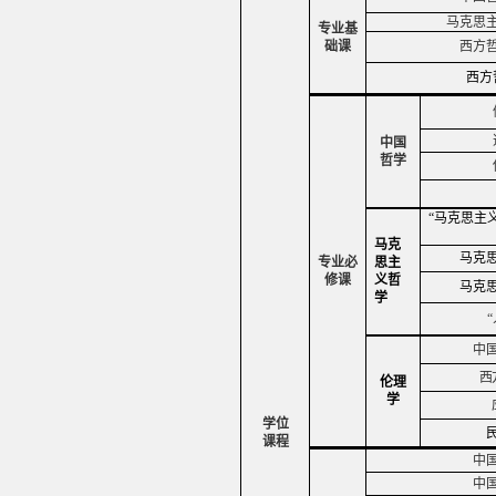
马克思
专业基
础课
西方
西方
中国
哲学
“马克思主
马克
马克
专业必
思主
修课
义哲
马克
学
中
西
伦理
学
学位
课程
中
中