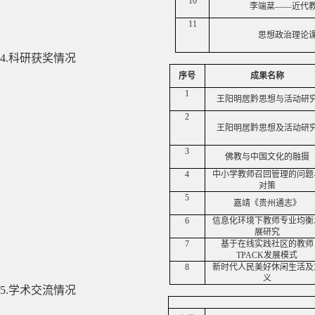
10
李端棻——近代
11
思想政治理论
4.
科研获奖情况
序号
成果名称
1
王阳明居黔思想与活动研
2
王阳明居黔思想及活动研
3
佛教与中国文化的融摄
4
中小学教师召回管理的问题
对策
5
嘉靖《贵州通志》
6
信息化环境下教师专业均衡
展研究
7
基于在线实践社区的教师
TPACK
发展模式
8
新时代人民美好休闲生活及
义
5.
学术交流情况