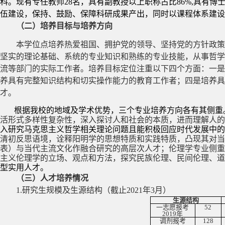
科。现有专任教师
28
名，具有副教授以上职称占比
86%,
具有博
伍建设，保持、鼓励、保障科研成果产出，同时以课程体系建设
（二）培养目标与培养方向
本学位点培养热爱祖国、拥护党的领导、坚持党的方针政策
坚实的理论基础、系统的专业知识和熟练的专业技能，从事哲学
流等部门的实际工作者。培养目标定位注重以下四个方面：一是
养具有完整知识结构和切实操作能力的教育工作者；四是培养具
才。
根据我校的地域及学术优势，三个专业培养方向各有其侧重
活形式多样性复杂性，深入探讨人和社会的本质，进而理解人的
入研究马克思主义哲学相关理论问题且能积极回应时代发展中的
清初反思语境，诠释阳明学的思想特质和实践特质，凸现其对当
表）与当代主流文化作融合研究的高层次人才；伦理学专业侧重
主义伦理学的立场、观点和方法，探究民族伦理、民间伦理、道
型实用人才。
（三）人才培养情况
1.
研究生规模及生源结构（截止
2021
年
3
月）
生源结构
一志愿报考
52
2019
年
调剂报考
128