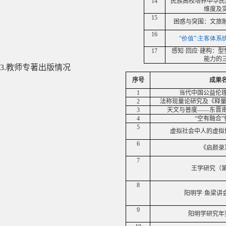
14
民族高校培养中华民
维度及
15
困惑与突围：文旅
16
“价值”:
主客体系
17
感知·回应·建构：
能力的
3.
教师专著出版情况
序号
成果
1
当代中国公益伦
2
法称现量论研究及《释量
3
天文与普度——东晋
4
“空有融合
5
虚拟社会中人的虚拟
6
《启颜录
7
王学研究（
8
阳明学·鱼梁讲
9
阳明学研究年