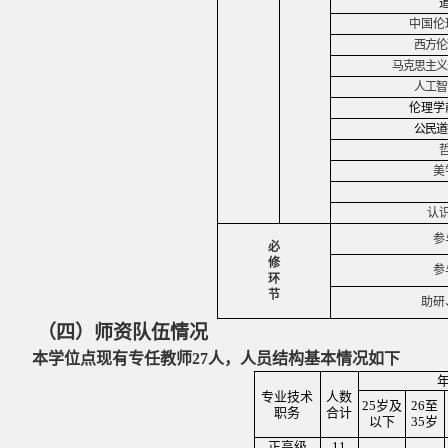
中国伦
西方伦
马克思主义
人工智
伦理学
公民道
美
认
参
必
修
参
环
节
助研
（四）师资队伍情况
本学位点现有专任教师
27
人，人员结构基本情况如下
专业技术
人数
25
岁及
26
至
职务
合计
以下
35
岁
正高级
11