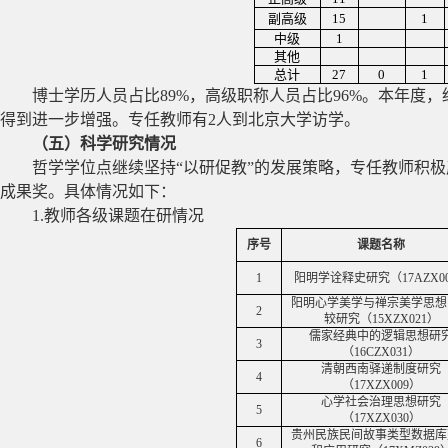
副高级
15
1
中级
1
其他
总计
27
0
1
博士学历人员占比
89%
，高级职称人员占比
96%
。本年度，
得到进一步增强。专任教师有
2
人到北京大学访学。
（五）科学研究情况
哲学学位点继续坚持“以研促教”的发展策略，专任教师积
成果奖。具体情况如下：
1.
教师各级课题在研情况
序号
课题名称
1
阳明学诠释史研究（
17AZX0
阳明心学美学与禅宗美学思想
2
较研究（
15XZX021
）
儒家经典中的逻辑思想研
3
（
16CZX031
）
清朝西南驿递制度研究
4
（
17XZX009
）
心学社会治理思想研究
5
（
17XZX030
）
贵州民族民间故事类型数据库
6