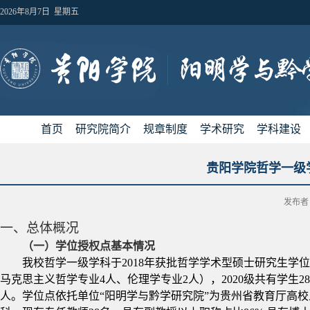
2026年8月7日 星期五
首页
研究院简介
规章制度
学术研究
学科建设
贵阳学院哲学一级
发布者
一、总体概况
（一）学位授权点基本情况
我校哲学一级学科于
2018
年获批哲学学术型硕士研究生学位
马克思主义哲学专业
4
人、伦理学专业
2
人），
2020
级共有学生
28
人。学位点依托单位“阳明学与黔学研究院”为贵州省教育厅高