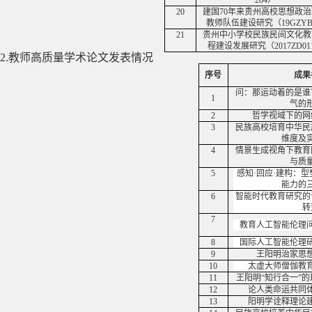
284
）
20
建国
70
年来贵州高校思想政治
教师队伍建设研究（
19GZYB
21
贵州中小学校民族民间文化教
程建设发展研究（
2017ZD01
2.
教师高质量学术论文发表情况
序号
成果
问：那运动着的是谁
1
气的
2
哲学视域下的网
3
民族高校培育中华民
维度及
4
情景生成视角下教育
与质
5
感知·回应·建构：
能力的
6
智能时代教育研究的
转
7
教育人工智能伦理
8
国际人工智能伦理
9
王阳明治家思
10
太虚大师僧伽教
11
王阳明“知行合一”
12
论人类命运共同
13
阳明学诠释理论